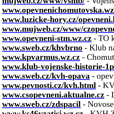
mujweb.cz/www/vsmb/
- Vojen
www.opevnenichomutovska.wz
www.luzicke-hory.cz/opevneni.
www.mujweb.cz/www/czopevn
www.opevneni-stm.wz.cz
- TO 
www.sweb.cz/khvbrno
- Klub n
www.kpvarmus.wz.cz
- Chomut
www.klub-vojenske-historie-1p
www.sweb.cz/kvh-opava
- opev
www.pevnosti.cz/kvh.html
- KV
www.csopevneni.aktualne.cz
- 
www.sweb.cz/zdspacil
- Novose
www.ks46vzatisi.wz.cz
- KVH Z