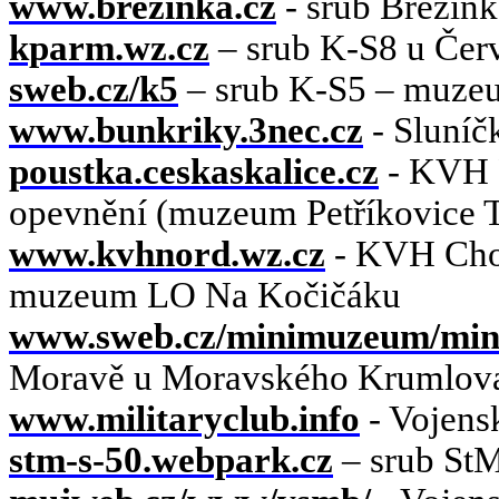
www.brezinka.cz
- srub Březin
kparm.wz.cz
– srub K-S8 u Čer
sweb.cz/k5
– srub K-S5 – muze
www.bunkriky.3nec.cz
- Sluníčk
poustka.ceskaskalice.cz
- KVH P
opevnění (muzeum Petříkovice 
www.kvhnord.wz.cz
- KVH Chom
muzeum LO Na Kočičáku
www.sweb.cz/minimuzeum/min
Moravě u Moravského Krumlova
www.militaryclub.info
- Vojens
stm-s-50.webpark.cz
– srub St