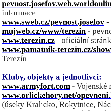
pevnost.josefov.web.worldonlin
informace
www.sweb.cz/pevnost.josefov
-
mujweb.cz/www/terezin
- pevno
www.terezin.cz
- oficiální strán
www.pamatnik-terezin.cz/sho
Terezín
Kluby, objekty a jednotlivci:
www.armyfort.com
-
Vojenské 
www.orlickehory.net/opevneni
(úseky Kralicko, Rokytnice, Ná