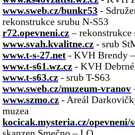
www.sweb.cz/bunkr53
- Sdruže
rekonstrukce srubu N-S53
r72.opevneni.cz
– rekonstrukce
www.svah.kvalitne.cz
- srub St
www.t-s-27.net
- KVH Brendy – 
www.t-s61.wz.cz
- KVH Debrné 
www.t-s63.cz
- srub T-S63
www.sweb.cz/muzeum-vranov
www.szmo.cz
- Areál Darkovičky
muzea
kocicak.mysteria.cz/opevneni
skanzen Smečno – LO