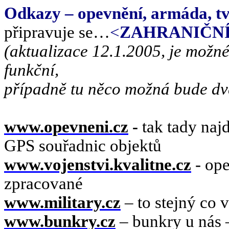
Odkazy – opevnění, armáda, t
p
ř
ipravuje se…
<
ZAHRANIČN
(aktualizace 12.1.2005, je možn
funkční,
případně tu něco možná bude d
www.opevneni.cz
-
tak tady naj
GPS souřadnic objektů
www.vojenstvi.kvalitne.cz
- op
zpracované
www.military.cz
– to stejný co 
www.bunkry.cz
– bunkry u nás –