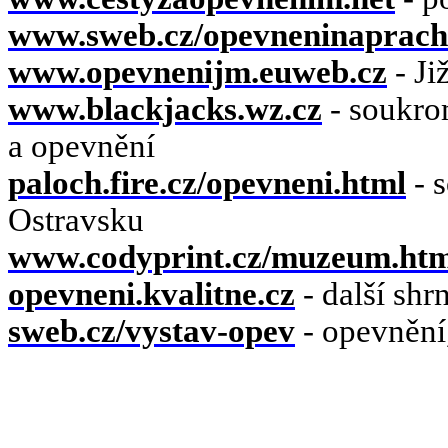
www.sweb.cz/opevneninaprach
www.opevnenijm.euweb.cz
- J
www.blackjacks.wz.cz
- soukro
a opevnění
paloch.fire.cz/opevneni.html
- 
Ostravsku
www.codyprint.cz/muzeum.htm
opevneni.kvalitne.cz
- další shr
sweb.cz/vystav-opev
- opevnění