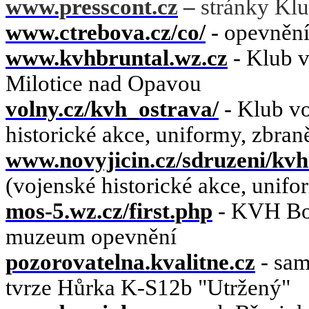
www.presscont.cz
–
stránky
Klu
www.ctrebova.cz/co/
-
opevněn
www.kvhbruntal.wz.cz
- Klub v
Milotice nad Opavou
volny.cz/kvh_ostrava/
- Klub vo
historické akce, uniformy, zbran
www.novyjicin.cz/sdruzeni/kvh
(vojenské historické akce, unifo
mos-5.wz.cz/first.php
- KVH Bo
muzeum opevnění
pozorovatelna.kvalitne.cz
- sam
tvrze Hůrka K-S12b "Utržený"