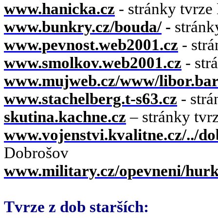
www.hanicka.cz
- stránky tvrze
www.bunkry.cz/bouda/
-
stránk
www.pevnost.web2001.cz
- str
www.smolkov.web2001.cz
- str
www.mujweb.cz/www/libor.bar
www.stachelberg.t-s63.cz
- strá
skutina.kachne.cz
– stránky tvr
www.vojenstvi.kvalitne.cz/../d
Dobrošov
www.military.cz/opevneni/hur
Tvrze z dob starších: