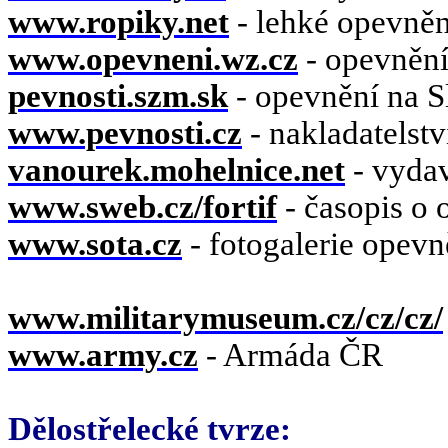
www.ropiky.net
- lehké opevněn
www.opevneni.wz.cz
- opevnění
pevnosti.szm.sk
- opevnění na 
www.pevnosti.cz
- nakladatelst
vanourek.mohelnice.net
- vydav
www.sweb.cz/fortif
- časopis o 
www.sota.cz
- fotogalerie opevn
www.militarymuseum.cz/cz/cz/
www.army.cz
- Armáda ČR
Dělostřelecké tvrze: