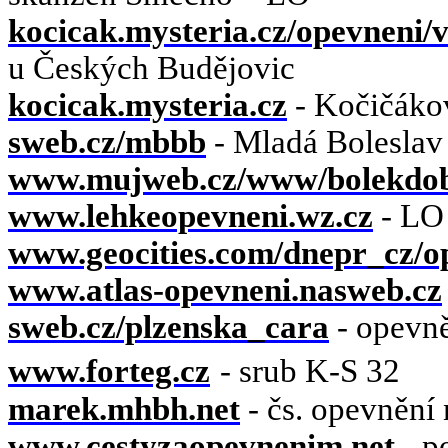
kocicak.mysteria.cz/opevneni/
u Českých Budějovic
kocicak.mysteria.cz
- Kočičákov
sweb.cz/mbbb
- Mladá Boleslav -
www.mujweb.cz/www/bolekdo
www.lehkeopevneni.wz.cz
- LO
www.geocities.com/dnepr_cz/o
www.atlas-opevneni.nasweb.cz
sweb.cz/plzenska_cara
- opevn
www.forteg.cz
- srub K-S 32
marek.mhbh.net
- čs. opevnění
www.cestyzaopevnenim.net
- p